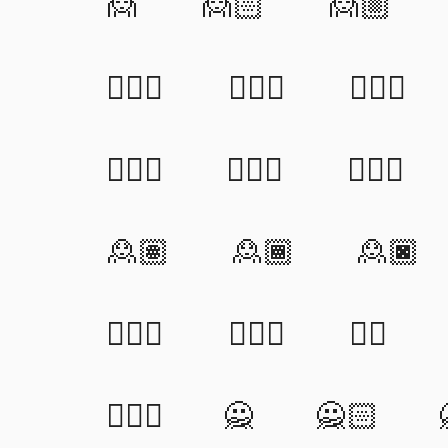
🙍
🙍🏻
🙍🏼
🙍🏻‍♂️
🙍🏼‍♂️
🙍🏽‍♂️
🙍🏼‍♀️
🙍🏽‍♀️
🙍🏾‍♀️
🙎🏽
🙎🏾
🙎🏿
🙎🏾‍♂️
🙎🏿‍♂️
🙎‍♀️
🙎🏿‍♀️
🙅
🙅🏻