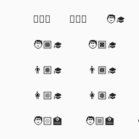
👩🏾‍⚕️
👩🏿‍⚕️
🧑‍🎓
🧑🏾‍🎓
🧑🏿‍🎓
👨🏽‍🎓
👨🏾‍🎓
👩🏼‍🎓
👩🏽‍🎓
🧑🏻‍🏫
🧑🏼‍🏫