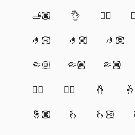
🫸🏿
👌
👌🏻

🤌🏻
🤌🏼
🤌🏽
🤏🏼
🤏🏽
🤏🏾
✌🏾
✌🏿
🤞
🤞
🤞🏿
🫰
🫰🏻