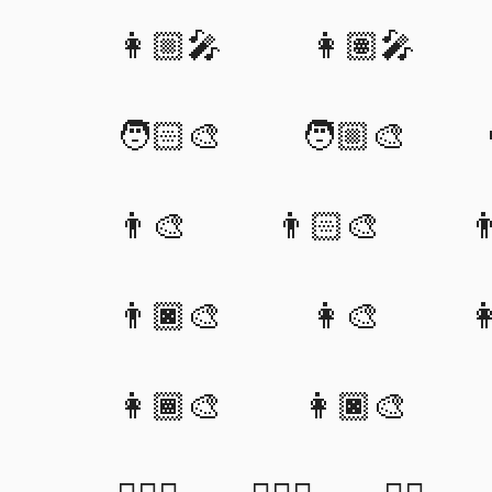
👩🏼‍🎤
👩🏽‍🎤
🧑🏻‍🎨
🧑🏼‍🎨
👨‍🎨
👨🏻‍🎨

👨🏿‍🎨
👩‍🎨

👩🏾‍🎨
👩🏿‍🎨