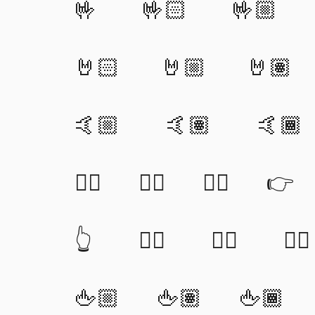
🤟
🤟🏻
🤟🏼
🤘🏻
🤘🏼
🤘🏽
🤙🏼
🤙🏽
🤙🏾
👈🏽
👈🏾
👈🏿
👉
👆
👆🏻
👆🏼
👆🏽
🖕🏼
🖕🏽
🖕🏾