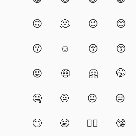
🙃
🫠
😉
😊
😗
☺
😚
😙
😝
🤑
🤗
🤭
🤐
🤨
😐
😑
🙄
😬
😮‍💨
🤥