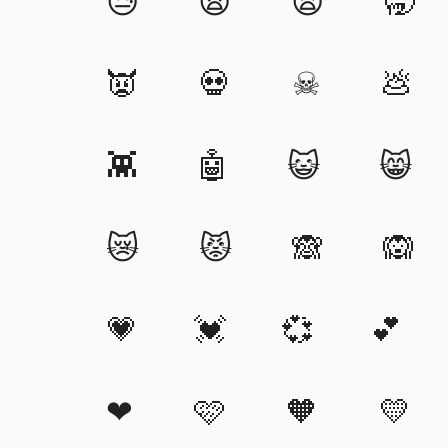
😓
😩
😫
🥱
👿
💀
☠
💩
👾
🤖
😺
😸
😿
😾
🙈
🙉
💗
💓
💞
💕
❤
🩷
🧡
💛