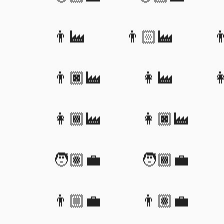
👨‍🏭
👨🏻‍🏭

👨🏿‍🏭
👩‍🏭

👩🏾‍🏭
👩🏿‍🏭
🧑🏽‍💼
🧑🏾‍💼
👨🏼‍💼
👨🏽‍💼