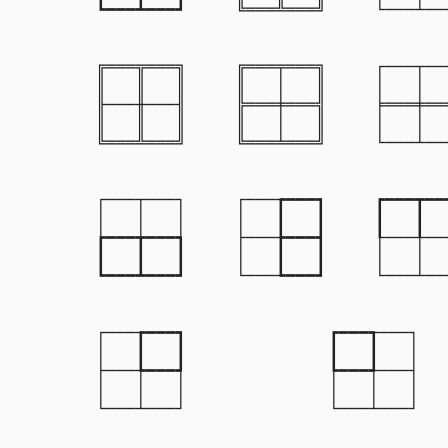
┗━━━┻━━━┛

╚═══╩═══╝

└───┴───
╔═══╦═══╗

╔═══╤═══╗

┌───┬───
║   ║   ║

║   │   ║

│   │   
╟───╫───╢

╠═══╪═══╣

╞═══╪═══
║   ║   ║

║   │   ║

│   │   
╚═══╩═══╝

╚═══╧═══╝

└───┴───
┌───┬───┐

┌───┲━━━┓

┏━━━┳━━━
│   │   │

│   ┃   ┃

┃   ┃   
┢━━━╈━━━┪

├───╊━━━┫

┞───╀───
┃   ┃   ┃

│   ┃   ┃

│   │   
┗━━━┻━━━┛

└───┺━━━┛

└───┴───
┌───┲━━━┓

┏━━━┱───┐

│   ┃   ┃

┃   ┃   │

├───╄━━━┩

┡━━━╃───┤

│   │   │

│   │   │

└───┴───┘

└───┴───┘
