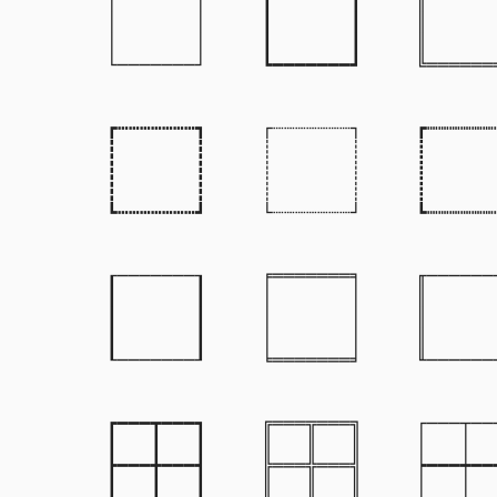
│       │

┃       ┃

║       
│       │

┃       ┃

║       
│       │

┃       ┃

║       
└───────┘

┗━━━━━━━┛

╚═══════
┏┅┅┅┅┅┅┅┓

┌┈┈┈┈┈┈┈┐

┏┉┉┉┉┉┉┉
┇       ┇

┊       ┊

┋       
┇       ┇

┊       ┊

┋       
┇       ┇

┊       ┊

┋       
┗┅┅┅┅┅┅┅┛

└┈┈┈┈┈┈┈┘

┗┉┉┉┉┉┉┉
┎───────┒

╒═══════╕

╓───────
┃       ┃

│       │

║       
┃       ┃

│       │

║       
┃       ┃

│       │

║       
┖───────┚

╘═══════╛

╙───────
┏━━━┳━━━┓

╔═══╦═══╗

┌───┬───
┃   ┃   ┃

║   ║   ║

│   │   
┣━━━╋━━━┫

╠═══╬═══╣

┝━━━┿━━━
┃   ┃   ┃

║   ║   ║

│   │   