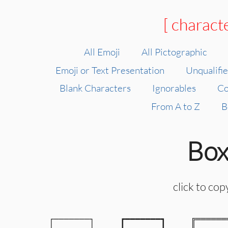
[ charact
All Emoji
All Pictographic
Emoji or Text Presentation
Unqualifi
Blank Characters
Ignorables
Co
From A to Z
B
Box
click to co
┌───────┐

┏━━━━━━━┓

╔═══════